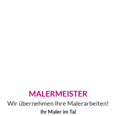
Als zertifizierter Innungsfachbetrieb und
Malermeister gestalten wir Ihre Räume,
Fassaden
und Bäder fachgerecht und langlebig.
KONTAKT AUFNEHMEN
MALERMEISTER
Wir übernehmen Ihre Malerarbeiten!
Ihr Maler im Tal