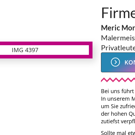
Firme
Meric Mo
Malermeist
Privatleu
KO
Bei uns führt
In unserem M
um Sie zufrie
der hohen Qu
zutiefst verpf
Sollte mal et