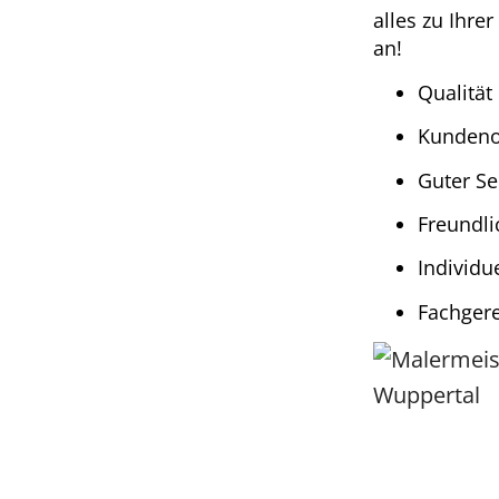
alles zu Ihre
an!
Qualität
Kundeno
Guter Se
Freundli
Individu
Fachger