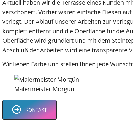
Aktuell haben wir die Terrasse eines Kunden m
verschönert. Vorher waren einfache Fliesen au
verlegt. Der Ablauf unserer Arbeiten zur Verleg
komplett entfernt und die Oberfläche für die A
Oberfläche wird grundiert und mit dem Steinte
Abschluß der Arbeiten wird eine transparente V
Wir lieben Farbe und stellen Ihnen jede Wunschf
Malermeister Morgün
Steinteppich - Bodenbeschi
Bodenbeschichtung Steint
Bodenbeschichtun
Bodenbeschichtun
Bodenbeschichtun
Bodenbeschichtun
Bodenbeschichtun
Bodenbeschichtun
Bodenbeschichtun
Bodenbeschichtun
Fliesen En
VORH
KONTAKT