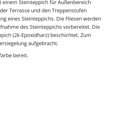
it einem Steinteppich für Außenbereich
f der Terrasse und den Treppenstufen
ung eines Steinteppichs. Die Fliesen werden
ufnahme des Steinteppichs vorbereitet. Die
ppich (2k-Epoxidharz) beschichtet. Zum
ersiegelung aufgebracht.
arbe bereit.
chtung - Terrasse fertig
eppich Terrasse fertig
g Steinteppich
g Steinteppich
g Steinteppich
g Steinteppich
g Steinteppich
g Steinteppich
g Steinteppich
g Steinteppich
tfernung
ER